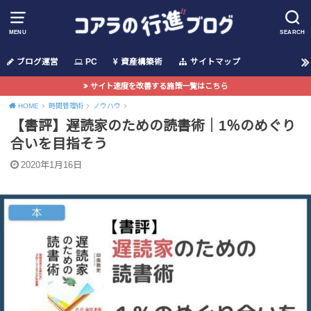
MENU
SEARCH
ブログ運営
PC
資産構築術
サイトマップ
サイト速度を改善する施策一覧はこちら
HOME
時間管理術
ノウハウ
【書評】遅読家のための読書術｜1％のめぐり
合いを目指そう
2020年1月16日