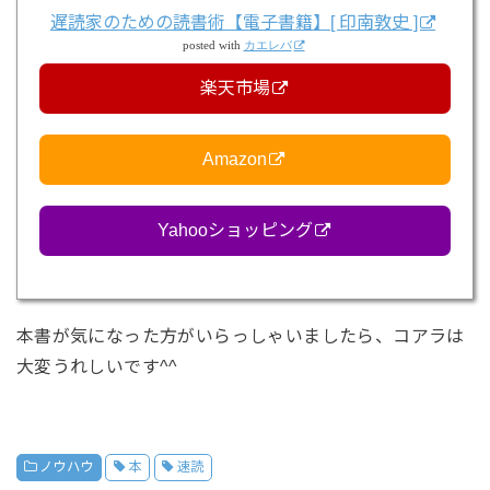
遅読家のための読書術【電子書籍】[ 印南敦史 ]
posted with
カエレバ
楽天市場
Amazon
Yahooショッピング
本書が気になった方がいらっしゃいましたら、コアラは
大変うれしいです^^
ノウハウ
本
速読