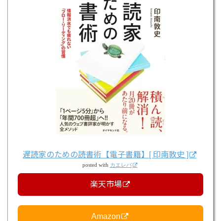
遅読家のための読書術【電子書籍】[ 印南敦史 ]
posted with
カエレバ
楽天市場
Amazon